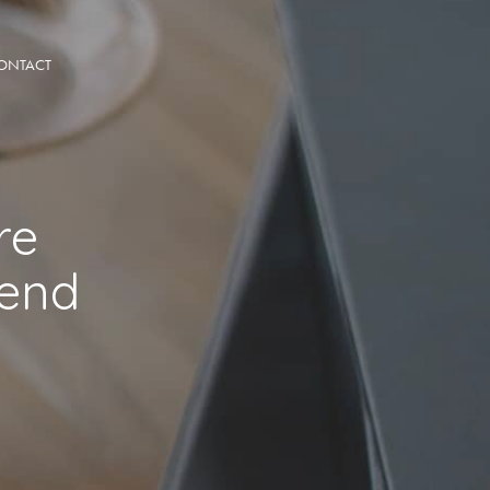
ONTACT
re
kend