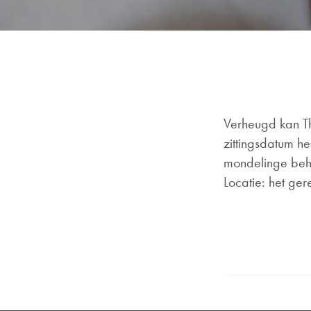
Verheugd kan Th
zittingsdatum h
mondelinge beh
Locatie: het ger