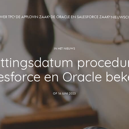
VER TPC
DE APPLOVIN ZAAK
DE ORACLE EN SALESFORCE ZAAK
NIEUWS
C
IN HET NIEUWS
ittingsdatum procedu
esforce en Oracle be
OP 16 JUNI 2023