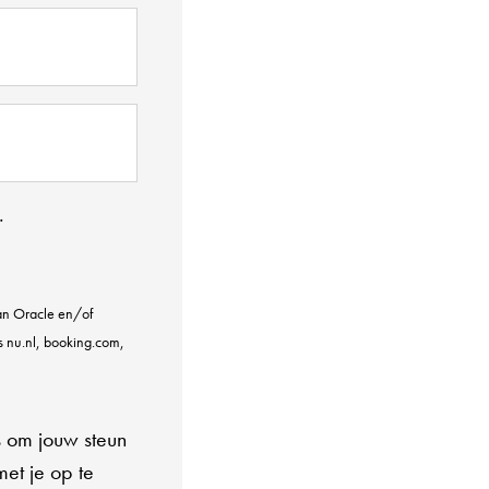
.
van Oracle en/of
s nu.nl, booking.com,
s om jouw steun
et je op te