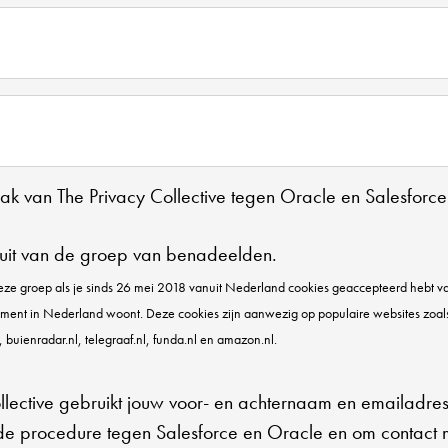
aak van The Privacy Collective tegen Oracle en Salesforce
 uit van de groep van benadeelden.
deze groep als je sinds 26 mei 2018 vanuit Nederland cookies geaccepteerd hebt 
oment in Nederland woont. Deze cookies zijn aanwezig op populaire websites zoal
, buienradar.nl, telegraaf.nl, funda.nl en amazon.nl.
ollective gebruikt jouw voor- en achternaam en emailadre
 de procedure tegen Salesforce en Oracle en om contact m